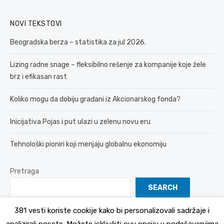
NOVI TEKSTOVI
Beogradska berza – statistika za jul 2026.
Lizing radne snage – fleksibilno rešenje za kompanije koje žele
brz i efikasan rast
Koliko mogu da dobiju građani iz Akcionarskog fonda?
Inicijativa Pojas i put ulazi u zelenu novu eru
Tehnološki pioniri koji menjaju globalnu ekonomiju
Pretraga
SEARCH
381 vesti koriste cookije kako bi personalizovali sadržaje i