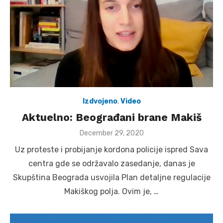
Izdvojeno
,
Video
Aktuelno: Beograđani brane Makiš
Posted
December 29, 2020
on
Uz proteste i probijanje kordona policije ispred Sava
centra gde se održavalo zasedanje, danas je
Skupština Beograda usvojila Plan detaljne regulacije
Makiškog polja. Ovim je, …