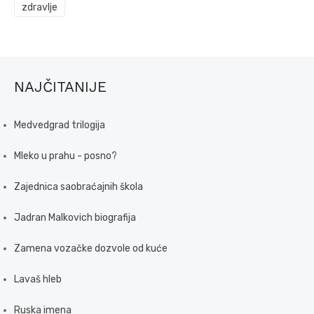
zdravlje
NAJČITANIJE
Medvedgrad trilogija
Mleko u prahu - posno?
Zajednica saobraćajnih škola
Jadran Malkovich biografija
Zamena vozačke dozvole od kuće
Lavaš hleb
Ruska imena