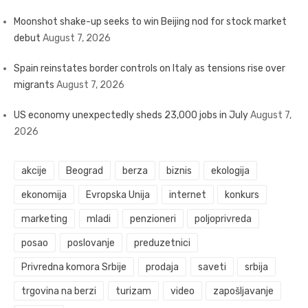
Moonshot shake-up seeks to win Beijing nod for stock market
debut
August 7, 2026
Spain reinstates border controls on Italy as tensions rise over
migrants
August 7, 2026
US economy unexpectedly sheds 23,000 jobs in July
August 7,
2026
akcije
Beograd
berza
biznis
ekologija
ekonomija
Evropska Unija
internet
konkurs
marketing
mladi
penzioneri
poljoprivreda
posao
poslovanje
preduzetnici
Privredna komora Srbije
prodaja
saveti
srbija
trgovina na berzi
turizam
video
zapošljavanje