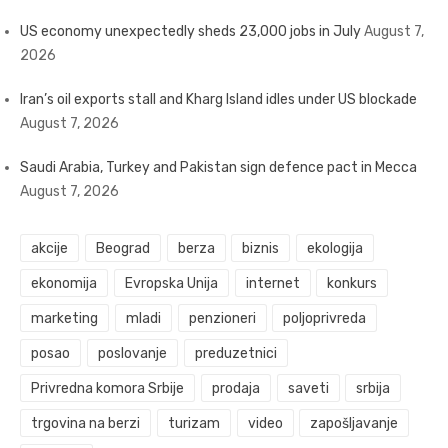
US economy unexpectedly sheds 23,000 jobs in July
August 7,
2026
Iran’s oil exports stall and Kharg Island idles under US blockade
August 7, 2026
Saudi Arabia, Turkey and Pakistan sign defence pact in Mecca
August 7, 2026
akcije
Beograd
berza
biznis
ekologija
ekonomija
Evropska Unija
internet
konkurs
marketing
mladi
penzioneri
poljoprivreda
posao
poslovanje
preduzetnici
Privredna komora Srbije
prodaja
saveti
srbija
trgovina na berzi
turizam
video
zapošljavanje