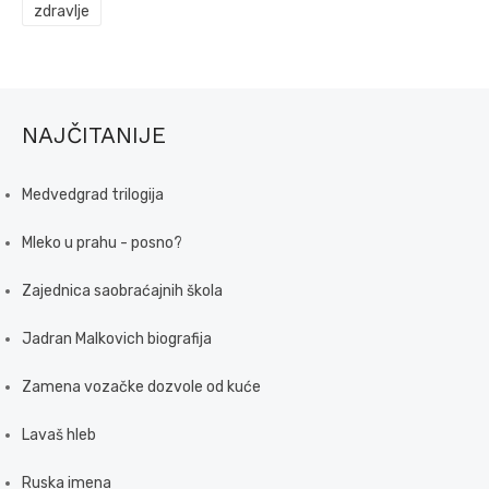
zdravlje
NAJČITANIJE
Medvedgrad trilogija
Mleko u prahu - posno?
Zajednica saobraćajnih škola
Jadran Malkovich biografija
Zamena vozačke dozvole od kuće
Lavaš hleb
Ruska imena