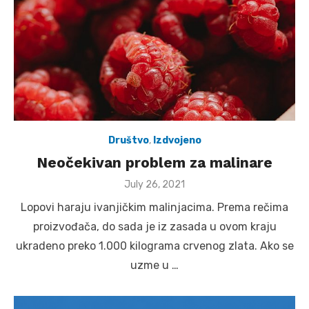
Društvo
,
Izdvojeno
Neočekivan problem za malinare
Posted
July 26, 2021
on
Lopovi haraju ivanjičkim malinjacima. Prema rečima
proizvođača, do sada je iz zasada u ovom kraju
ukradeno preko 1.000 kilograma crvenog zlata. Ako se
uzme u …