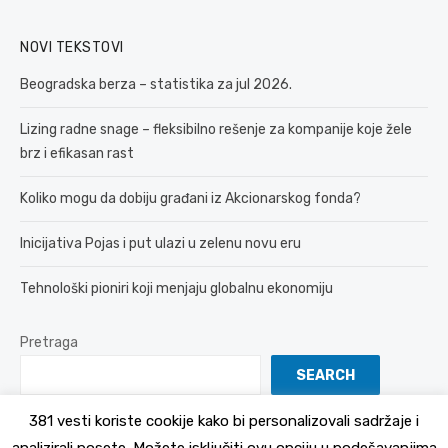
NOVI TEKSTOVI
Beogradska berza – statistika za jul 2026.
Lizing radne snage – fleksibilno rešenje za kompanije koje žele
brz i efikasan rast
Koliko mogu da dobiju građani iz Akcionarskog fonda?
Inicijativa Pojas i put ulazi u zelenu novu eru
Tehnološki pioniri koji menjaju globalnu ekonomiju
Pretraga
SEARCH
381 vesti koriste cookije kako bi personalizovali sadržaje i