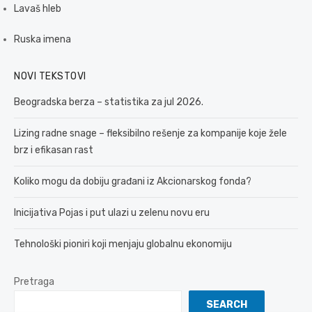
Lavaš hleb
Ruska imena
NOVI TEKSTOVI
Beogradska berza – statistika za jul 2026.
Lizing radne snage – fleksibilno rešenje za kompanije koje žele
brz i efikasan rast
Koliko mogu da dobiju građani iz Akcionarskog fonda?
Inicijativa Pojas i put ulazi u zelenu novu eru
Tehnološki pioniri koji menjaju globalnu ekonomiju
Pretraga
SEARCH