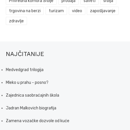
Privredna komora Srbije
prodaja
saveti
srbija
trgovina na berzi
turizam
video
zapošljavanje
zdravlje
NAJČITANIJE
Medvedgrad trilogija
Mleko u prahu - posno?
Zajednica saobraćajnih škola
Jadran Malkovich biografija
Zamena vozačke dozvole od kuće