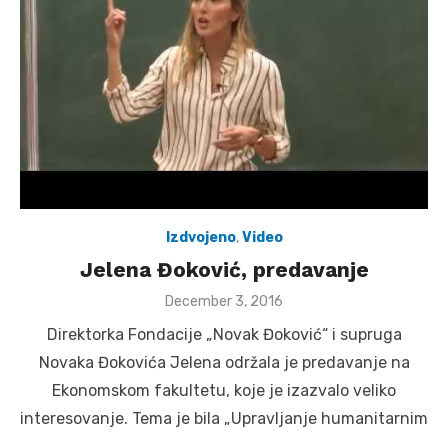
Izdvojeno
,
Video
Jelena Đoković, predavanje
Posted
December 3, 2016
on
Direktorka Fondacije „Novak Đoković“ i supruga
Novaka Đokovića Jelena održala je predavanje na
Ekonomskom fakultetu, koje je izazvalo veliko
interesovanje. Tema je bila „Upravljanje humanitarnim
…