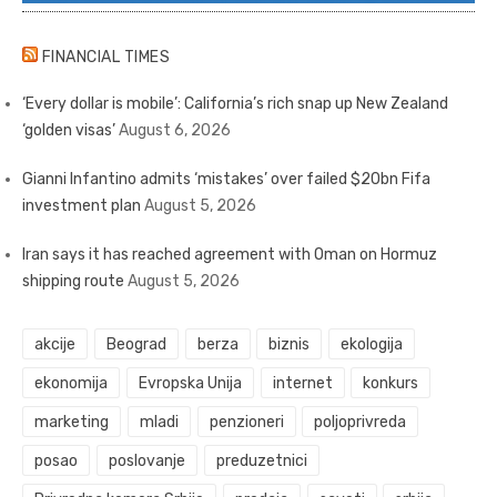
FINANCIAL TIMES
‘Every dollar is mobile’: California’s rich snap up New Zealand
‘golden visas’
August 6, 2026
Gianni Infantino admits ‘mistakes’ over failed $20bn Fifa
investment plan
August 5, 2026
Iran says it has reached agreement with Oman on Hormuz
shipping route
August 5, 2026
akcije
Beograd
berza
biznis
ekologija
ekonomija
Evropska Unija
internet
konkurs
marketing
mladi
penzioneri
poljoprivreda
posao
poslovanje
preduzetnici