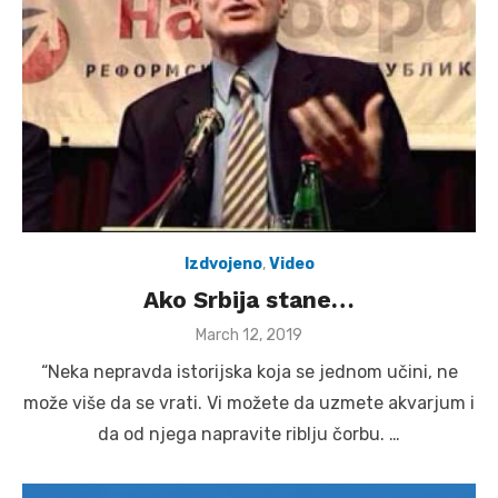
Izdvojeno
,
Video
Ako Srbija stane…
Posted
March 12, 2019
on
“Neka nepravda istorijska koja se jednom učini, ne
može više da se vrati. Vi možete da uzmete akvarjum i
da od njega napravite riblju čorbu. …