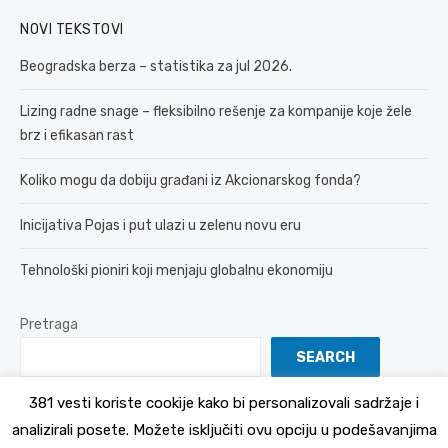
NOVI TEKSTOVI
Beogradska berza – statistika za jul 2026.
Lizing radne snage – fleksibilno rešenje za kompanije koje žele
brz i efikasan rast
Koliko mogu da dobiju građani iz Akcionarskog fonda?
Inicijativa Pojas i put ulazi u zelenu novu eru
Tehnološki pioniri koji menjaju globalnu ekonomiju
Pretraga
SEARCH
381 vesti koriste cookije kako bi personalizovali sadržaje i
analizirali posete. Možete isključiti ovu opciju u podešavanjima