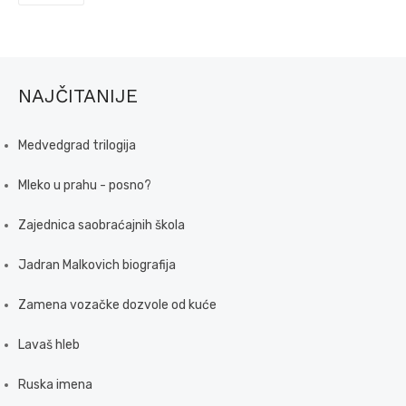
NAJČITANIJE
Medvedgrad trilogija
Mleko u prahu - posno?
Zajednica saobraćajnih škola
Jadran Malkovich biografija
Zamena vozačke dozvole od kuće
Lavaš hleb
Ruska imena