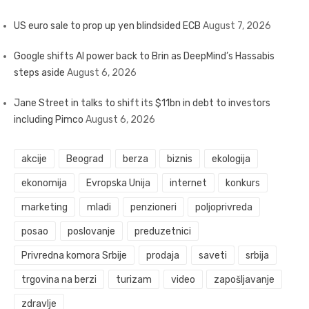
US euro sale to prop up yen blindsided ECB
August 7, 2026
Google shifts AI power back to Brin as DeepMind’s Hassabis
steps aside
August 6, 2026
Jane Street in talks to shift its $11bn in debt to investors
including Pimco
August 6, 2026
akcije
Beograd
berza
biznis
ekologija
ekonomija
Evropska Unija
internet
konkurs
marketing
mladi
penzioneri
poljoprivreda
posao
poslovanje
preduzetnici
Privredna komora Srbije
prodaja
saveti
srbija
trgovina na berzi
turizam
video
zapošljavanje
zdravlje