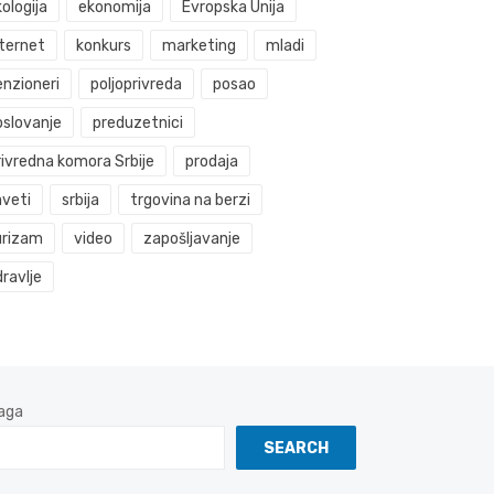
ologija
ekonomija
Evropska Unija
nternet
konkurs
marketing
mladi
enzioneri
poljoprivreda
posao
oslovanje
preduzetnici
rivredna komora Srbije
prodaja
aveti
srbija
trgovina na berzi
urizam
video
zapošljavanje
ravlje
aga
SEARCH