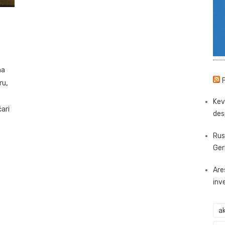
na
ru,
Kev
čari
des
Rus
Ger
Are
inv
ak