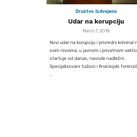
Društvo
,
Izdvojeno
Udar na korupciju
Posted
March 1, 2018
on
Novi udar na korupciju i privredni kriminal 
svim nivoima, u javnom i privatnom sekto
startuje od danas, navode nadležni.
Specijalizovani tužioci i finansijski forenzi
…