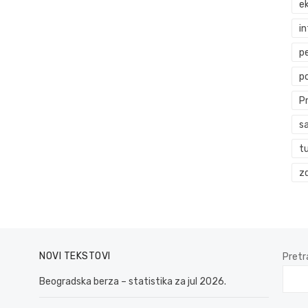
ek
i
p
p
P
s
t
zd
NOVI TEKSTOVI
Pretr
Beogradska berza – statistika za jul 2026.