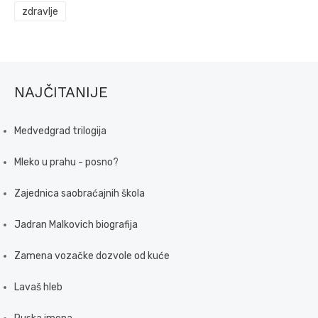
zdravlje
NAJČITANIJE
Medvedgrad trilogija
Mleko u prahu - posno?
Zajednica saobraćajnih škola
Jadran Malkovich biografija
Zamena vozačke dozvole od kuće
Lavaš hleb