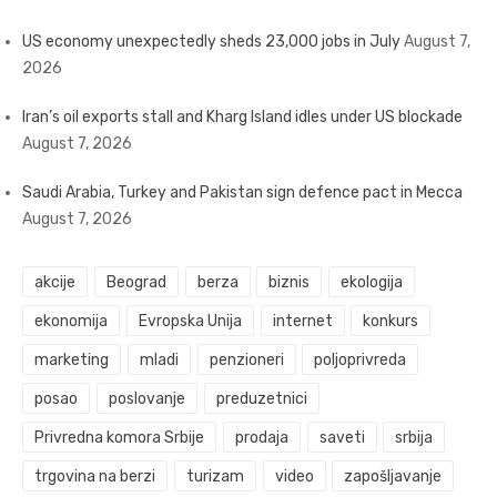
US economy unexpectedly sheds 23,000 jobs in July
August 7,
2026
Iran’s oil exports stall and Kharg Island idles under US blockade
August 7, 2026
Saudi Arabia, Turkey and Pakistan sign defence pact in Mecca
August 7, 2026
akcije
Beograd
berza
biznis
ekologija
ekonomija
Evropska Unija
internet
konkurs
marketing
mladi
penzioneri
poljoprivreda
posao
poslovanje
preduzetnici
Privredna komora Srbije
prodaja
saveti
srbija
trgovina na berzi
turizam
video
zapošljavanje