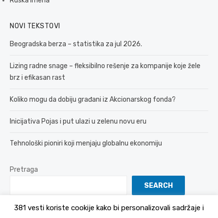
Ruska imena
NOVI TEKSTOVI
Beogradska berza – statistika za jul 2026.
Lizing radne snage – fleksibilno rešenje za kompanije koje žele
brz i efikasan rast
Koliko mogu da dobiju građani iz Akcionarskog fonda?
Inicijativa Pojas i put ulazi u zelenu novu eru
Tehnološki pioniri koji menjaju globalnu ekonomiju
Pretraga
SEARCH
381 vesti koriste cookije kako bi personalizovali sadržaje i