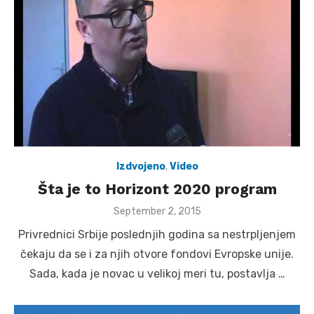
Izdvojeno
,
Video
Šta je to Horizont 2020 program
Posted
September 2, 2015
on
Privrednici Srbije poslednjih godina sa nestrpljenjem
čekaju da se i za njih otvore fondovi Evropske unije.
Sada, kada je novac u velikoj meri tu, postavlja …