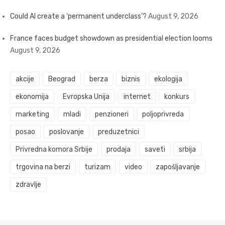
Could AI create a ‘permanent underclass’?
August 9, 2026
France faces budget showdown as presidential election looms
August 9, 2026
akcije
Beograd
berza
biznis
ekologija
ekonomija
Evropska Unija
internet
konkurs
marketing
mladi
penzioneri
poljoprivreda
posao
poslovanje
preduzetnici
Privredna komora Srbije
prodaja
saveti
srbija
trgovina na berzi
turizam
video
zapošljavanje
zdravlje