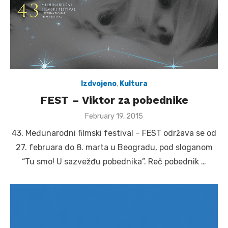
Izdvojeno
,
Kultura
FEST – Viktor za pobednike
Posted
February 19, 2015
on
43. Međunarodni filmski festival – FEST održava se od
27. februara do 8. marta u Beogradu, pod sloganom
“Tu smo! U sazvežđu pobednika”. Reč pobednik …