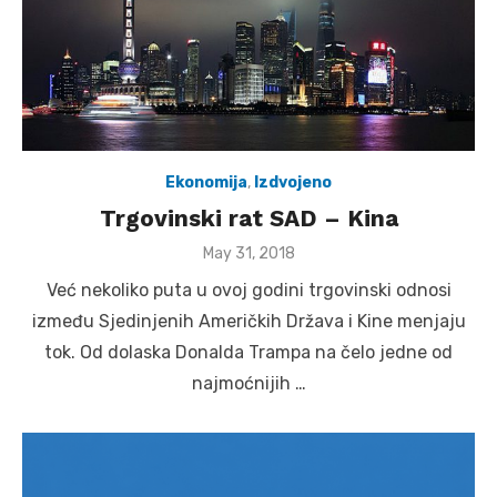
Ekonomija
,
Izdvojeno
Trgovinski rat SAD – Kina
Posted
May 31, 2018
on
Već nekoliko puta u ovoj godini trgovinski odnosi
između Sjedinjenih Američkih Država i Kine menjaju
tok. Od dolaska Donalda Trampa na čelo jedne od
najmoćnijih …