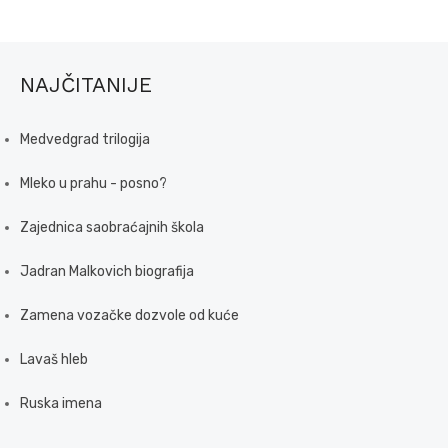
NAJČITANIJE
Medvedgrad trilogija
Mleko u prahu - posno?
Zajednica saobraćajnih škola
Jadran Malkovich biografija
Zamena vozačke dozvole od kuće
Lavaš hleb
Ruska imena