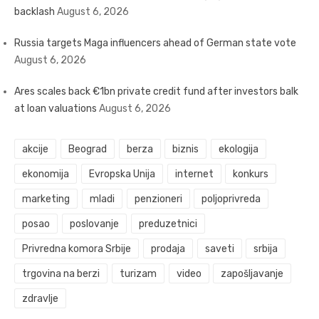
backlash
August 6, 2026
Russia targets Maga influencers ahead of German state vote
August 6, 2026
Ares scales back €1bn private credit fund after investors balk
at loan valuations
August 6, 2026
akcije
Beograd
berza
biznis
ekologija
ekonomija
Evropska Unija
internet
konkurs
marketing
mladi
penzioneri
poljoprivreda
posao
poslovanje
preduzetnici
Privredna komora Srbije
prodaja
saveti
srbija
trgovina na berzi
turizam
video
zapošljavanje
zdravlje