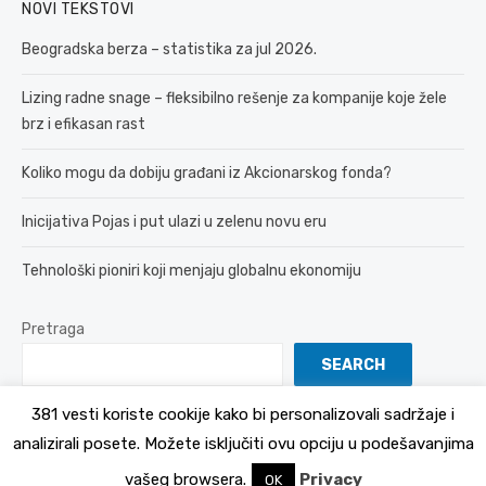
NOVI TEKSTOVI
Beogradska berza – statistika za jul 2026.
Lizing radne snage – fleksibilno rešenje za kompanije koje žele
brz i efikasan rast
Koliko mogu da dobiju građani iz Akcionarskog fonda?
Inicijativa Pojas i put ulazi u zelenu novu eru
Tehnološki pioniri koji menjaju globalnu ekonomiju
Pretraga
SEARCH
381 vesti koriste cookije kako bi personalizovali sadržaje i
analizirali posete. Možete isključiti ovu opciju u podešavanjima
© 2026 381 vesti
Politika Privatnosti
vašeg browsera.
Privacy
OK