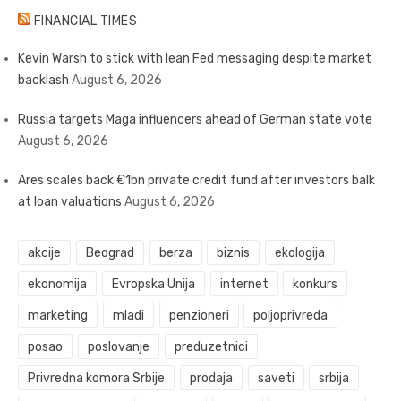
FINANCIAL TIMES
Kevin Warsh to stick with lean Fed messaging despite market
backlash
August 6, 2026
Russia targets Maga influencers ahead of German state vote
August 6, 2026
Ares scales back €1bn private credit fund after investors balk
at loan valuations
August 6, 2026
akcije
Beograd
berza
biznis
ekologija
ekonomija
Evropska Unija
internet
konkurs
marketing
mladi
penzioneri
poljoprivreda
posao
poslovanje
preduzetnici
Privredna komora Srbije
prodaja
saveti
srbija