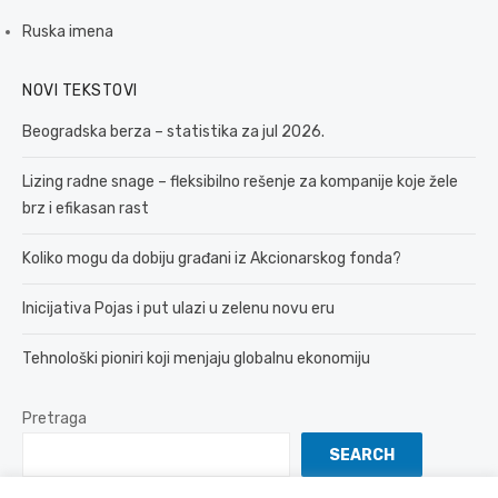
Ruska imena
NOVI TEKSTOVI
Beogradska berza – statistika za jul 2026.
Lizing radne snage – fleksibilno rešenje za kompanije koje žele
brz i efikasan rast
Koliko mogu da dobiju građani iz Akcionarskog fonda?
Inicijativa Pojas i put ulazi u zelenu novu eru
Tehnološki pioniri koji menjaju globalnu ekonomiju
Pretraga
SEARCH