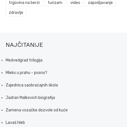
trgovina na berzi
turizam
video
zapošljavanje
zdravlje
NAJČITANIJE
Medvedgrad trilogija
Mleko u prahu - posno?
Zajednica saobraćajnih škola
Jadran Malkovich biografija
Zamena vozačke dozvole od kuće
Lavaš hleb