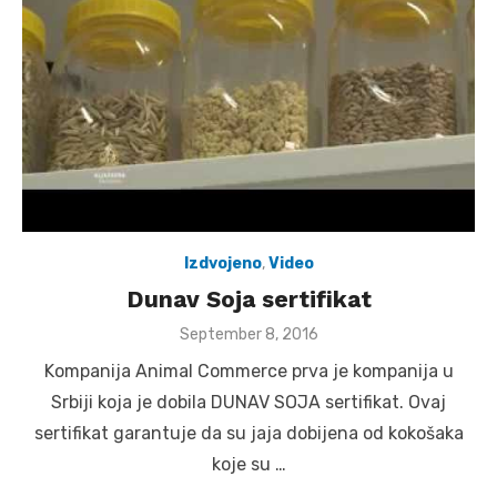
Izdvojeno
,
Video
Dunav Soja sertifikat
Posted
September 8, 2016
on
Kompanija Animal Commerce prva je kompanija u
Srbiji koja je dobila DUNAV SOJA sertifikat. Ovaj
sertifikat garantuje da su jaja dobijena od kokošaka
koje su …