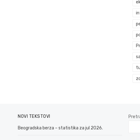
ek
i
p
p
P
s
t
zd
NOVI TEKSTOVI
Pretr
Beogradska berza – statistika za jul 2026.