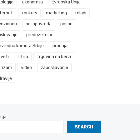
ologija
ekonomija
Evropska Unija
nternet
konkurs
marketing
mladi
enzioneri
poljoprivreda
posao
oslovanje
preduzetnici
rivredna komora Srbije
prodaja
aveti
srbija
trgovina na berzi
urizam
video
zapošljavanje
ravlje
aga
SEARCH