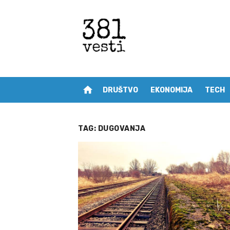
Skip
to
content
home
DRUŠTVO
EKONOMIJA
TECH
TAG:
DUGOVANJA