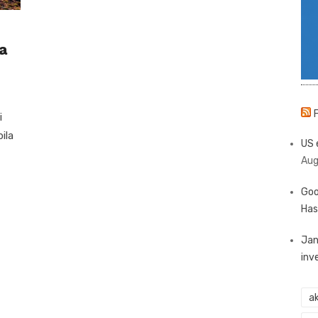
a
i
ilа
US 
Aug
Goo
Has
Jan
inv
ak