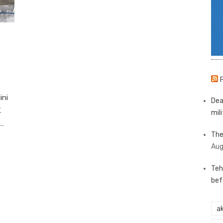
ini
Dea
.
mili
 …
The
Aug
Teh
bef
ak