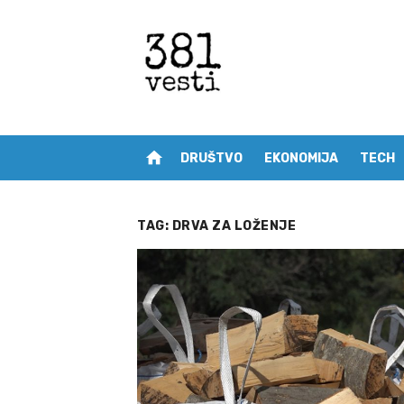
Skip
to
content
home
DRUŠTVO
EKONOMIJA
TECH
TAG:
DRVA ZA LOŽENJE