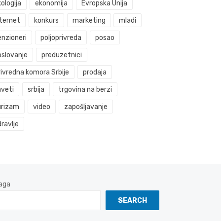
ologija
ekonomija
Evropska Unija
nternet
konkurs
marketing
mladi
enzioneri
poljoprivreda
posao
oslovanje
preduzetnici
rivredna komora Srbije
prodaja
aveti
srbija
trgovina na berzi
urizam
video
zapošljavanje
ravlje
aga
SEARCH