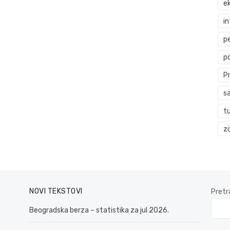
ek
i
p
p
P
s
t
zd
NOVI TEKSTOVI
Pretr
Beogradska berza – statistika za jul 2026.