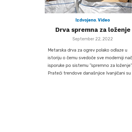
Izdvojeno
,
Video
Drva spremna za loženje
Posted
September 22, 2022
on
Metarska drva za ogrev polako odlaze u
istoriju o čemu svedoče sve moderniji nač
isporuke po sistemu ’’spremno za loženje’’
Prateći trendove današnjice Ivanjičani su