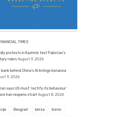
FINANCIAL TIMES
dly protests in Kashmir test Pakistan’s
tary rulers
August 9, 2026
 bank behind China’s AI listings bonanza
ust 9, 2026
ran says US must ‘rectify its behaviour’
ore Iran reopens strait
August 8, 2026
cije
Beograd
berza
biznis