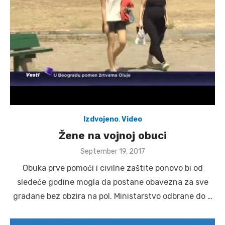
Izdvojeno
,
Video
Žene na vojnoj obuci
Posted
September 19, 2017
on
Obuka prve pomoći i civilne zaštite ponovo bi od
sledeće godine mogla da postane obavezna za sve
građane bez obzira na pol. Ministarstvo odbrane do …