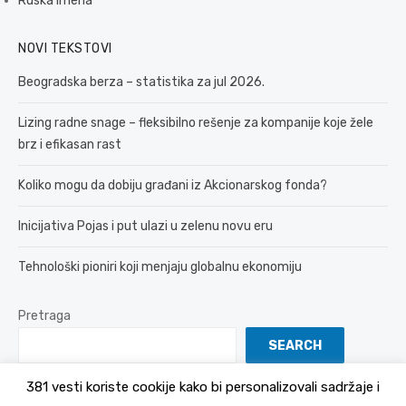
Ruska imena
NOVI TEKSTOVI
Beogradska berza – statistika za jul 2026.
Lizing radne snage – fleksibilno rešenje za kompanije koje žele
brz i efikasan rast
Koliko mogu da dobiju građani iz Akcionarskog fonda?
Inicijativa Pojas i put ulazi u zelenu novu eru
Tehnološki pioniri koji menjaju globalnu ekonomiju
Pretraga
SEARCH
381 vesti koriste cookije kako bi personalizovali sadržaje i