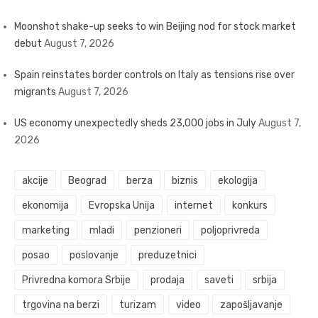
Moonshot shake-up seeks to win Beijing nod for stock market
debut
August 7, 2026
Spain reinstates border controls on Italy as tensions rise over
migrants
August 7, 2026
US economy unexpectedly sheds 23,000 jobs in July
August 7,
2026
akcije
Beograd
berza
biznis
ekologija
ekonomija
Evropska Unija
internet
konkurs
marketing
mladi
penzioneri
poljoprivreda
posao
poslovanje
preduzetnici
Privredna komora Srbije
prodaja
saveti
srbija
trgovina na berzi
turizam
video
zapošljavanje