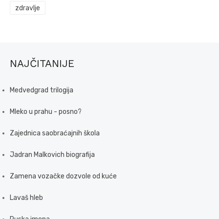
zdravlje
NAJČITANIJE
Medvedgrad trilogija
Mleko u prahu - posno?
Zajednica saobraćajnih škola
Jadran Malkovich biografija
Zamena vozačke dozvole od kuće
Lavaš hleb