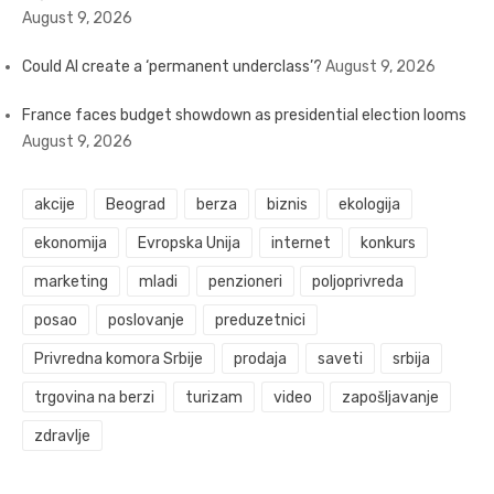
August 9, 2026
Could AI create a ‘permanent underclass’?
August 9, 2026
France faces budget showdown as presidential election looms
August 9, 2026
akcije
Beograd
berza
biznis
ekologija
ekonomija
Evropska Unija
internet
konkurs
marketing
mladi
penzioneri
poljoprivreda
posao
poslovanje
preduzetnici
Privredna komora Srbije
prodaja
saveti
srbija
trgovina na berzi
turizam
video
zapošljavanje
zdravlje