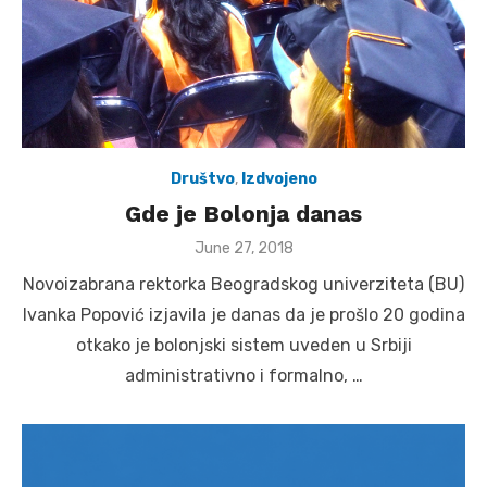
Društvo
,
Izdvojeno
Gde je Bolonja danas
Posted
June 27, 2018
on
Novoizabrana rektorka Beogradskog univerziteta (BU)
Ivanka Popović izjavila je danas da je prošlo 20 godina
otkako je bolonjski sistem uveden u Srbiji
administrativno i formalno, …